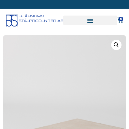
SVAR PÅ OFFERT INOM
24 TIMMAR
0