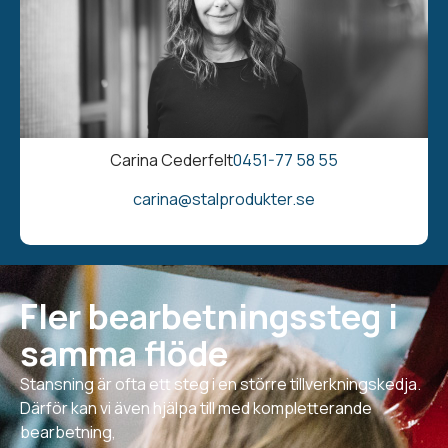
Carina Cederfelt
0451-77 58 55
carina@stalprodukter.se
Fler bearbetningssteg i
samma flöde
Stansning är ofta ett steg i en större tillverkningskedja.
Därför kan vi även hjälpa till med kompletterande
bearbetning,