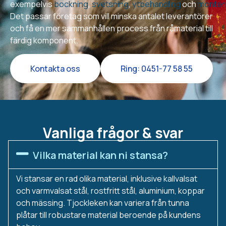
exempelvis
bockning
,
svetsning
,
ytbehandling
och
monter
Det passar företag som vill minska antalet leverantörer
och få en mer sammanhållen process från råmaterial till
färdig komponent.
Kontakta oss
Ring: 0451-77 58 55
Vanliga frågor & svar
Vilka material kan ni stansa?
Vi stansar en rad olika material, inklusive kallvalsat
och varmvalsat stål, rostfritt stål, aluminium, koppar
och mässing. Tjockleken kan variera från tunna
plåtar till robustare material beroende på kundens