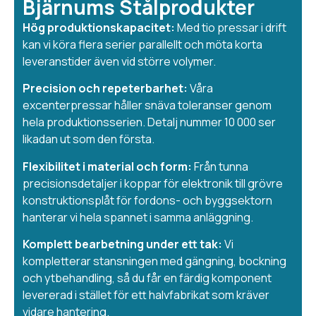
Bjärnums Stålprodukter
Hög produktionskapacitet:
Med tio pressar i drift
kan vi köra flera serier parallellt och möta korta
leveranstider även vid större volymer.
Precision och repeterbarhet:
Våra
excenterpressar håller snäva toleranser genom
hela produktionsserien. Detalj nummer 10 000 ser
likadan ut som den första.
Flexibilitet i material och form:
Från tunna
precisionsdetaljer i koppar för elektronik till grövre
konstruktionsplåt för fordons- och byggsektorn
hanterar vi hela spannet i samma anläggning.
Komplett bearbetning under ett tak:
Vi
kompletterar stansningen med gängning, bockning
och ytbehandling, så du får en färdig komponent
levererad i stället för ett halvfabrikat som kräver
vidare hantering.