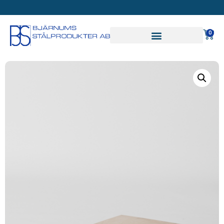
SVAR PÅ OFFERT INOM
24 TIMMAR
0