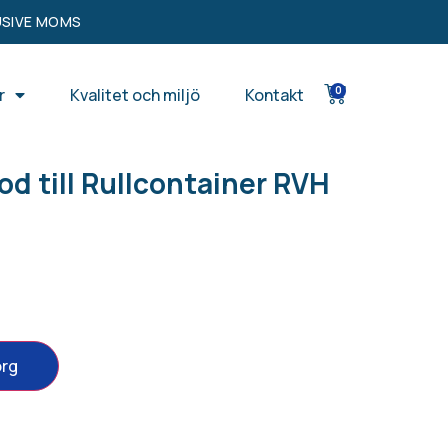
USIVE MOMS
0
r
Kvalitet och miljö
Kontakt
od till Rullcontainer RVH
org