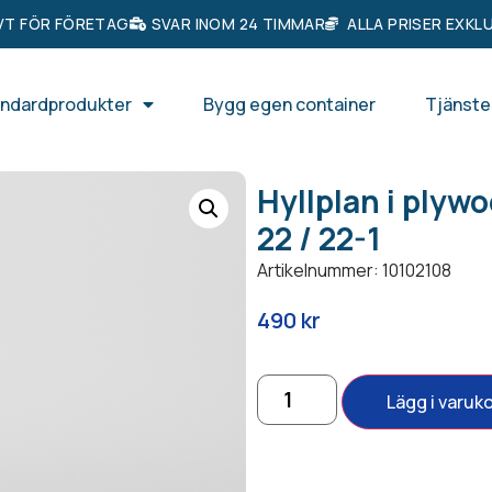
VT FÖR FÖRETAG
SVAR INOM 24 TIMMAR
ALLA PRISER EXKL
ndardprodukter
Bygg egen container
Tjänste
Hyllplan i plywo
22 / 22-1
Artikelnummer: 10102108
490
kr
Lägg i varuk