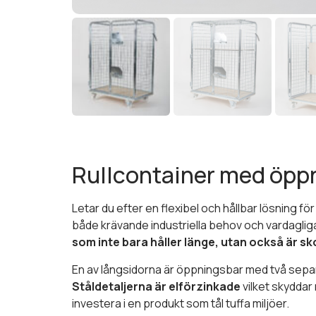
Rullcontainer med öppn
Letar du efter en flexibel och hållbar lösning f
både krävande industriella behov och vardagl
som inte bara håller länge, utan också är s
En av långsidorna är öppningsbar med två separat
Ståldetaljerna är elförzinkade
vilket skyddar
investera i en produkt som tål tuffa miljöer.