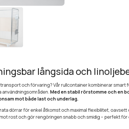
ingsbar långsida och linoljeb
ör transport och förvaring? Vår rullcontainer kombinerar smart 
iga användningsområden.
Med en stabil rörstomme och en bot
konsam mot både last och underlag.
a dörrar för enkel åtkomst och maximal flexibilitet, oavsett om
 mot rost och gör rengöringen snabb och smidig – perfekt för di