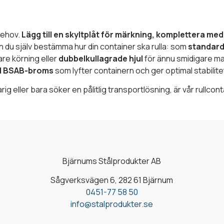
behov.
Lägg till en skyltplåt för märkning, komplettera med h
 du själv bestämma hur din container ska rulla: som
standard
re körning eller
dubbelkullagrade hjul
för ännu smidigare ma
d BSAB-broms
som lyfter containern och ger optimal stabilitet
g eller bara söker en pålitlig transportlösning, är vår rullconta
Bjärnums Stålprodukter AB
Sågverksvägen 6, 282 61 Bjärnum
0451-77 58 50
info@stalprodukter.se