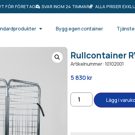
VT FÖR FÖRETAG
SVAR INOM 24 TIMMAR
ALLA PRISER EXKL
ndardprodukter
Bygg egen container
Tjänste
Rullcontainer 
Artikelnummer: 10102001
5 830
kr
Lägg i varuk