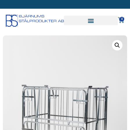
SVAR PÅ OFFERT INOM
24 TIMMAR
0