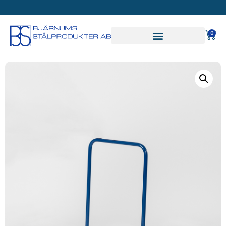
SVAR PÅ OFFERT INOM
24 TIMMAR
0