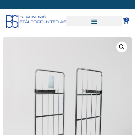
SVAR PÅ OFFERT INOM
24 TIMMAR
0