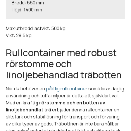
Bredd: 660 mm
Höjd: 1400 mm
Max utbredd lastvikt: 500 kg
Vikt: 28.5 kg
Rullcontainer med robust
rörstomme och
linoljebehandlad träbotten
När du behöver en
pålitlig rullcontainer
som klarar daglig
användning och tuffa miljöer är detta ett självklart val.
Med en
kraftig rörstomme och en botten av
linoljebehandlat trä
erbjuder denna rullcontainer en
slitstark och stabil lösning för transport och förvaring
av olika typer av gods. Träbottnen är inte bara hållbar
utan också naturligt skyddad mot fukt och slitage tack