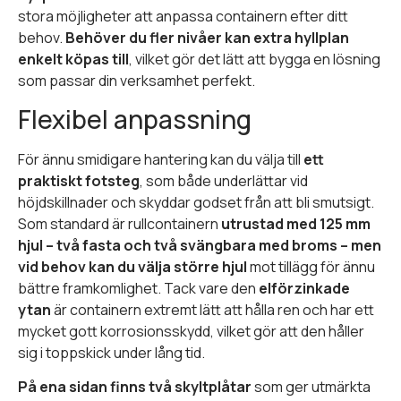
stora möjligheter att anpassa containern efter ditt
behov.
Behöver du fler nivåer kan extra hyllplan
enkelt köpas till
, vilket gör det lätt att bygga en lösning
som passar din verksamhet perfekt.
Flexibel anpassning
För ännu smidigare hantering kan du välja till
ett
praktiskt fotsteg
, som både underlättar vid
höjdskillnader och skyddar godset från att bli smutsigt.
Som standard är rullcontainern
utrustad med 125 mm
hjul – två fasta och två svängbara med broms – men
vid behov kan du välja större hjul
mot tillägg för ännu
bättre framkomlighet. Tack vare den
elförzinkade
ytan
är containern extremt lätt att hålla ren och har ett
mycket gott korrosionsskydd, vilket gör att den håller
sig i toppskick under lång tid.
På ena sidan finns två skyltplåtar
som ger utmärkta