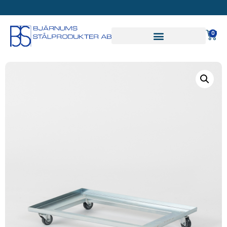
SVAR PÅ OFFERT INOM
24 TIMMAR
0