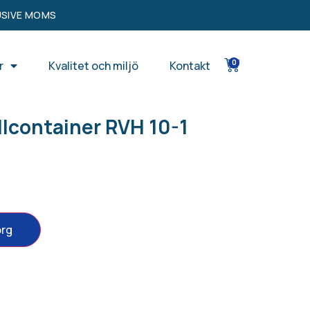
USIVE MOMS
0
r
Kvalitet och miljö
Kontakt
ullcontainer RVH 10-1
org