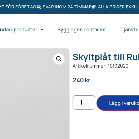
VT FÖR FÖRETAG
SVAR INOM 24 TIMMAR
ALLA PRISER EXKL
ndardprodukter
Bygg egen container
Tjänste
Skyltplåt till R
Artikelnummer: 10102020
240
kr
Lägg i varuk