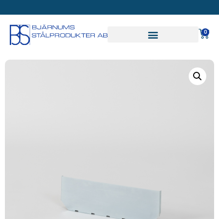
SVAR PÅ OFFERT INOM
24 TIMMAR
0