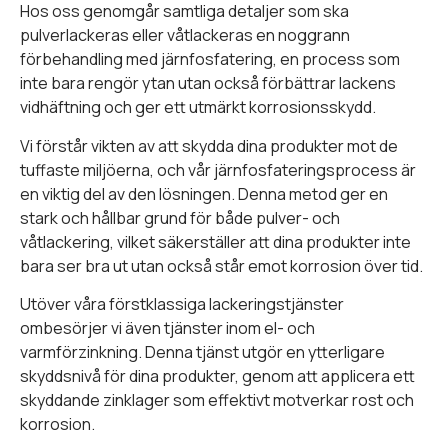
Hos oss genomgår samtliga detaljer som ska
pulverlackeras eller våtlackeras en noggrann
förbehandling med järnfosfatering, en process som
inte bara rengör ytan utan också förbättrar lackens
vidhäftning och ger ett utmärkt korrosionsskydd.
Vi förstår vikten av att skydda dina produkter mot de
tuffaste miljöerna, och vår järnfosfateringsprocess är
en viktig del av den lösningen. Denna metod ger en
stark och hållbar grund för både pulver- och
våtlackering, vilket säkerställer att dina produkter inte
bara ser bra ut utan också står emot korrosion över tid.
Utöver våra förstklassiga lackeringstjänster
ombesörjer vi även tjänster inom el- och
varmförzinkning. Denna tjänst utgör en ytterligare
skyddsnivå för dina produkter, genom att applicera ett
skyddande zinklager som effektivt motverkar rost och
korrosion.