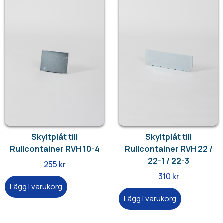
Skyltplåt till
Skyltplåt till
Rullcontainer RVH 10-4
Rullcontainer RVH 22 /
22-1 / 22-3
255
kr
310
kr
Lägg i varukorg
Lägg i varukorg