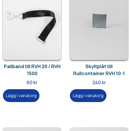
Pallband till RVH 20 / RVH
Skyltplåt till
1500
Rullcontainer RVH 10-1
60
kr
240
kr
Lägg i varukorg
Lägg i varukorg