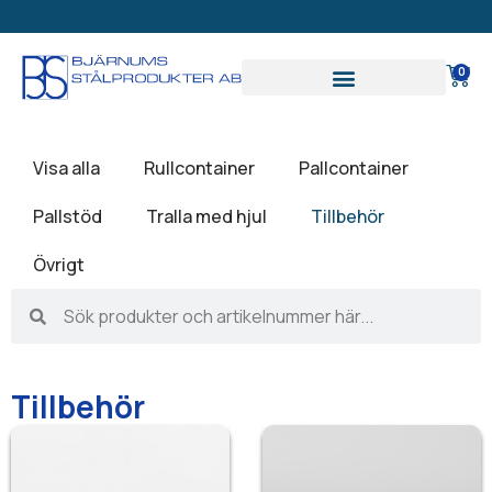
SVAR PÅ OFFERT INOM
EX
24 TIMMAR
0
Visa alla
Rullcontainer
Pallcontainer
Pallstöd
Tralla med hjul
Tillbehör
Övrigt
Tillbehör